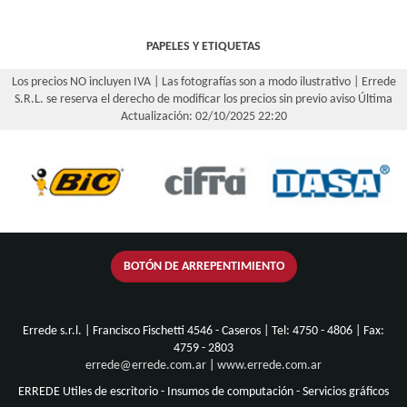
PAPELES Y ETIQUETAS
Los precios NO incluyen IVA | Las fotografías son a modo ilustrativo | Errede
S.R.L. se reserva el derecho de modificar los precios sin previo aviso
Última
Actualización: 02/10/2025 22:20
BOTÓN DE ARREPENTIMIENTO
Errede s.r.l. | Francisco Fischetti 4546 - Caseros | Tel:
4750 - 4806
| Fax:
4759 - 2803
errede@errede.com.ar
|
www.errede.com.ar
ERREDE Utiles de escritorio - Insumos de computación - Servicios gráficos