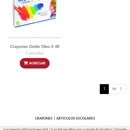
Crayones Giotto Oleo X 48
Consultar
AGREGAR
1
de 1
CRAYONES
|
ARTICULOS ESCOLARES
Los precios NO incluyen IVA | Las fotografías son a modo ilustrativo | Errede