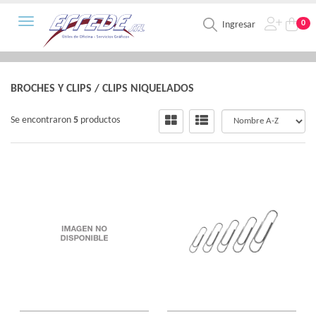
Toggle navigation
0
Ingresar
BROCHES Y CLIPS
/
CLIPS NIQUELADOS
Se encontraron
5
productos