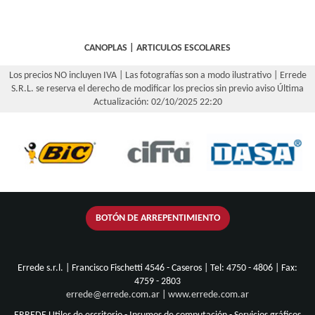
CANOPLAS
|
ARTICULOS ESCOLARES
Los precios NO incluyen IVA | Las fotografías son a modo ilustrativo | Errede
S.R.L. se reserva el derecho de modificar los precios sin previo aviso
Última
Actualización: 02/10/2025 22:20
BOTÓN DE ARREPENTIMIENTO
Errede s.r.l. | Francisco Fischetti 4546 - Caseros | Tel:
4750 - 4806
| Fax:
4759 - 2803
errede@errede.com.ar
|
www.errede.com.ar