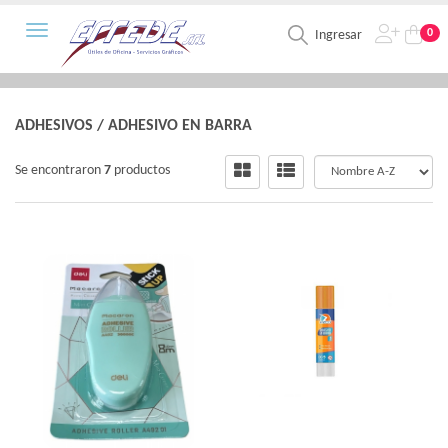
Toggle navigation
0
Ingresar
ADHESIVOS
/
ADHESIVO EN BARRA
Se encontraron
7
productos